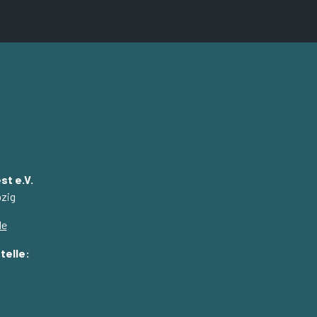
st e.V.
pzig
de
telle: