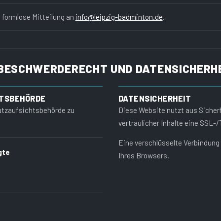
 formlose Mitteilung an
info@leipzig-badminton.de
.
 BESCHWERDERECHT UND DATENSICHERH
HTSBEHÖRDE
DATENSICHERHEIT
hutzaufsichtsbehörde zu
Diese Website nutzt aus Siche
vertraulicher Inhalte eine SSL-
Eine verschlüsselte Verbindung
gte
Ihres Browsers.